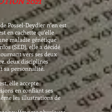
OTION
2021
 de Possel-Deydier n’en est
st en cachette qu’elle
 d'une maladie génétique
nlos (SED), elle a décidé
 tournant vers ses deux
ure, deux disciplines
 sa personnalité.
st, elle accepte
sions en confiant ses
même les illustrations de
ses souffrances physiques