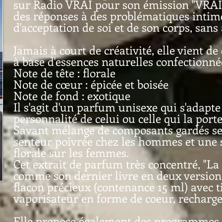
sur Radio VRAI pour son émission "VRAI
des réponses à des problématiques intim
d'acceptation de soi et de son corps, san
Jamais à court de créativité, elle vient 
à base d'essences naturelles confectionné
Note de tête : florale
Note de cœur : épicée et boisée
Note de fond : exotique
Il s'agit d'un parfum unisexe qui s'adapt
personnalité de celui ou celle qui la port
Savant mélange de composants gardés sec
senteur poivrée chez les hommes et une s
florale sur les femmes.
Cet extrait de parfum très concentré, "La
comme son dernier livre en deux version
flacon précieux (contenance 15 ml) avec t
vaporisateur en forme de coeur, recharge
Elle propose également des programme