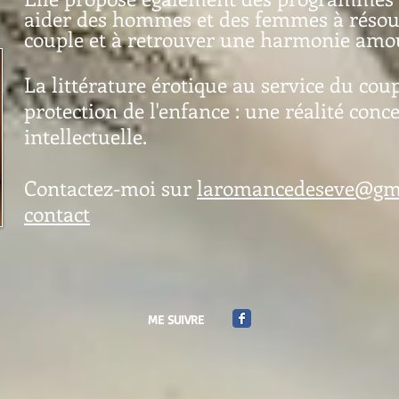
aider des hommes et des femmes à résou
couple et à retrouver une harmonie amou
La littérature érotique au service du coupl
protection de l'enfance : une réalité conce
intellectuelle.
Contactez-moi sur
laromancedeseve@gm
contact
ME SUIVRE