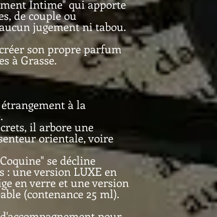
ment Intime" qui apporte
es, de couple ou
s aucun jugement ni tabou.
de créer son propre parfum
es à Grasse.
e étrangement à la
e.
rets, il arbore une
enteur orientale, voire
 Coquine" se décline
s : une version LUXE en
ige en verre et une version
able (contenance 25 ml).
s d'accompagnement pour