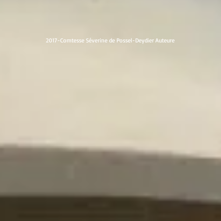
2017-Comtesse Séverine de Possel-Deydier Auteure