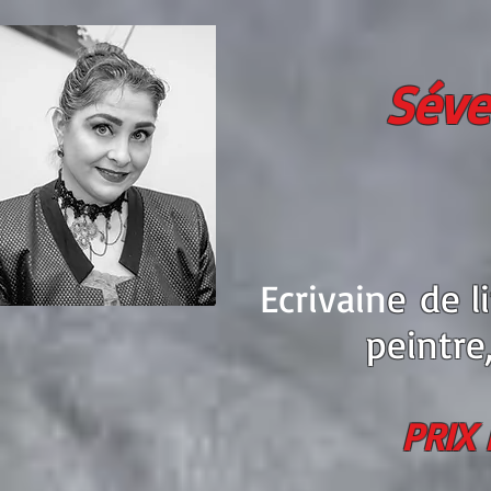
Séve
Ecrivain
e
de li
peintre
PRIX 