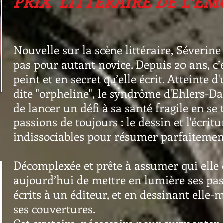
PRIX
LITTÉRAIRE
DE
L’ÉM
Nouvelle sur la scène littéraire, Séverine
pas pour autant novice. Depuis 20 ans, c’e
peint et en secret qu’elle écrit. Atteinte
dite "orpheline", le syndrôme d'Ehlers-Da
de lancer un défi à sa santé fragile en se
passions de toujours : le dessin et l'écrit
indissociables pour résumer parfaitement
Décomplexée et prête à assumer qui elle e
aujourd’hui de mettre en lumière ses pas
écrits à un éditeur, et en dessinant elle-
ses couvertures.
Cet exutoire, nécessaire pour surmonter 