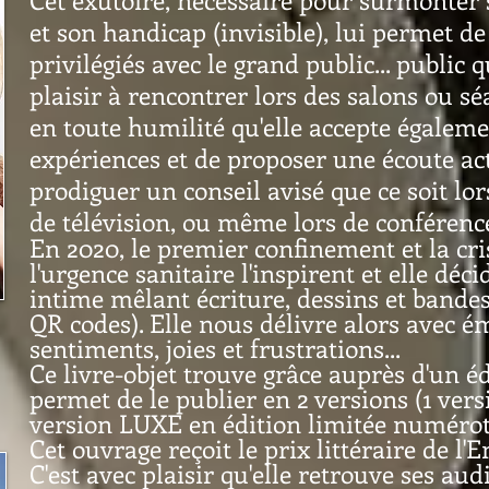
et son handicap (invisible), lui permet 
privilégiés avec le grand public... public 
plaisir à rencontrer lors des salons ou sé
en toute humilité qu'elle accepte égaleme
expériences et de proposer une écoute act
prodiguer un conseil avisé que ce soit lo
de télévision, ou même lors de conférenc
En 2020, le premier confinement et la cr
l'urgence sanitaire l'inspirent et elle déc
intime mêlant écriture, dessins et bande
QR codes). Elle nous délivre alors avec é
sentiments, joies et frustrations...
Ce livre-objet trouve grâce auprès d'un é
permet de le publier en 2 versions (1 vers
version LUXE en édition limitée numérot
Cet ouvrage reçoit le prix littéraire de l'
C'est avec plaisir qu'elle retrouve ses au