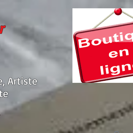
r
e, Artiste
te