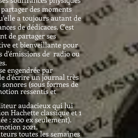
de partager des moments
qu'elle a toujours autant de
ances de dédicaces. C'est
nt de partager ses
ive et bienveillante pour
rs d'émissions de radio ou
es.
ise engendrée par
ide d'écrire un journal très
s sonores (sous formes de
motion ressentis et
diteur audacieux qui lui
ion Hachette classique et 1
ée : 200 ex seulement).
Emotion 2021.
diteurs toutes les semaines