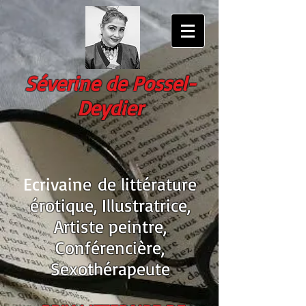
Séverine
de Possel-
Deydier
Ecrivain
e
de littérature
érotique
, Illustratrice,
Artiste peintre,
Conférencière,
Sexothérapeute