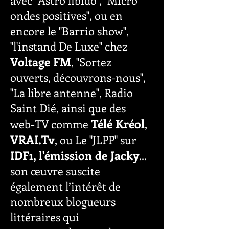
avec "Astro libido", "Micro
ondes positives", ou en
encore le "Barrio show",
"l'instand De Luxe" chez
Voltage FM
, "Sortez
ouverts, découvrons-nous",
"La libre antenne", Radio
Saint Dié, ainsi que des
Télé Kréol
web-TV comme
,
VRAI.Tv
, ou Le "JLPP" sur
IDF1, l'émission de Jacky
...
son œuvre suscite
également l’intérêt de
nombreux blogueurs
littéraires qui