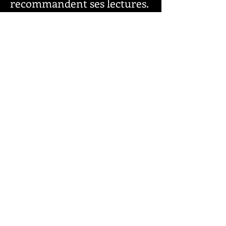
recommandent ses lectures.
Les podcasts de ses
émissions "VRAIment
Radio VRAI
Intime" Sur
,
suscitent un tel
engouement que ce
programme pourrait se
transformer en un format
télévisuel, affaire à suivre...
Son actualité se complète
par de nombreuses séances
de dédicaces en librairies
(Maisons de la Presse,