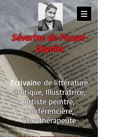
Séverine
de Possel-
Deydier
Ecrivain
e
de littérature
érotique
, Illustratrice,
Artiste peintre,
Conférencière,
Sexothérapeute